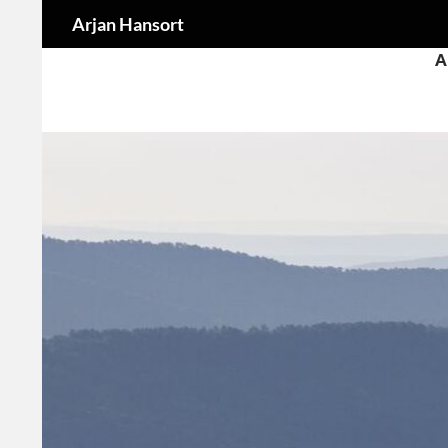
Zoeken
Arjan Hansort
Ga
A
naar
de
inhoud