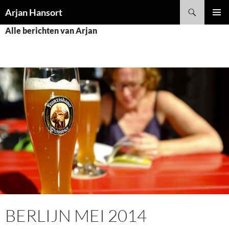
Ga
Zoeken
Arjan Hansort
naar
PRIMAI
de
Alle berichten van Arjan
MENU
inhoud
BERLIJN MEI 2014